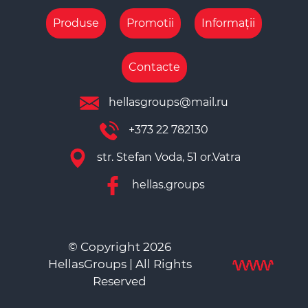
Produse
Promotii
Informații
Contacte
hellasgroups@mail.ru
+373 22 782130
str. Stefan Voda, 51 or.Vatra
hellas.groups
© Copyright 2026
HellasGroups | All Rights
Reserved